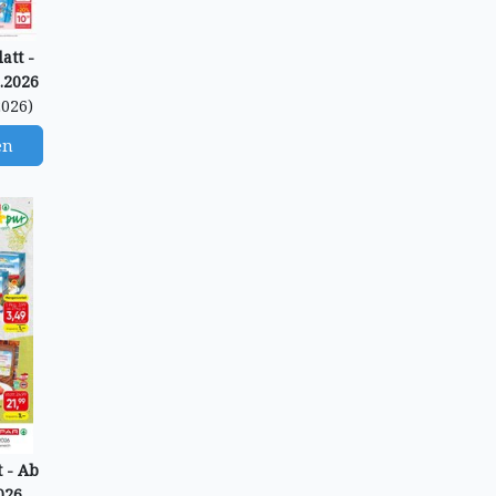
tt -
.2026
2026)
en
 - Ab
026