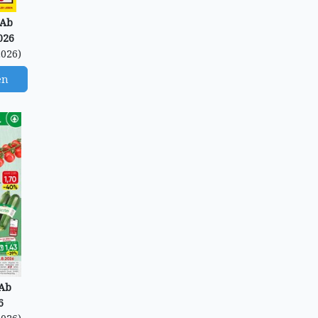
 Ab
026
2026)
en
 Ab
6