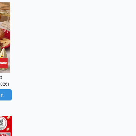
t
2026)
en