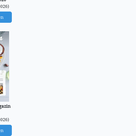
2026)
en
gazin
2026)
en