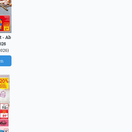
 - Ab
026
2026)
en