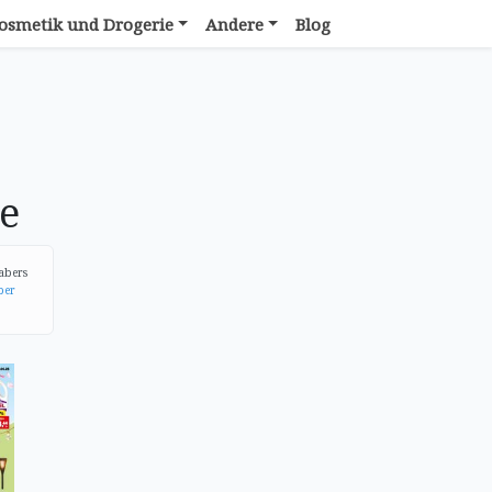
osmetik und Drogerie
Andere
Blog
e
habers
ber