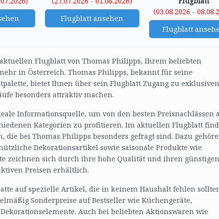
.07.2026)
(27.07.2026 - 01.08.2026)
Flugblatt
(03.08.2026 - 08.08.
nsehen
Flugblatt ansehen
Flugblatt anseh
aktuellen Flugblatt von Thomas Philipps, Ihrem beliebten
ehr in Österreich. Thomas Philipps, bekannt für seine
tpalette, bietet Ihnen über sein Flugblatt Zugang zu exklusive
äufe besonders attraktiv machen.
ideale Informationsquelle, um von den besten Preisnachlässen 
iedenen Kategorien zu profitieren. Im aktuellen Flugblatt fin
n, die bei Thomas Philipps besonders gefragt sind. Dazu gehör
 nützliche Dekorationsartikel sowie saisonale Produkte wie
e zeichnen sich durch ihre hohe Qualität und ihren günstige
ktiven Preisen erhältlich.
te auf spezielle Artikel, die in keinem Haushalt fehlen sollte
gelmäßig Sonderpreise auf Bestseller wie Küchengeräte,
ekorationselemente. Auch bei beliebten Aktionswaren wie