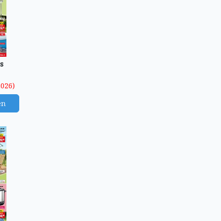
s
2026)
en