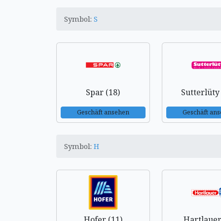
Symbol:
S
Spar (18)
Sutterlüty
Geschäft ansehen
Geschäft an
Symbol:
H
Hofer (11)
Hartlauer