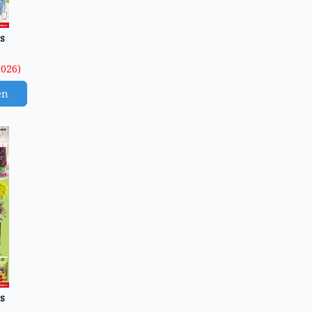
s
2026)
en
s