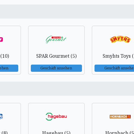
 (10)
SPAR Gourmet (5)
Smyhts Toys (
sehen
Geschäft ansehen
Geschäft anseh
 (8)
Hagebau (5)
Hornbach (5