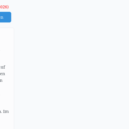
2026)
en
n
auf
den
en
n
n. Im