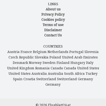
LINKS
About us
Privacy Policy
Cookies policy
Terms of use
Disclaimer
Contact Us
COUNTRIES
Austria
France
Belgium
Netherlands
Portugal
Slovenia
Czech Republic
Slovakia
Poland
United Arab Emirates
Denmark
Norway
Sweden
Finland
Hungary
Italy
United Kingdom
Romania
Canada
Canada
United States
United States
Australia
Australia
South Africa
Turkey
Spain
Croatia
Switzerland
Switzerland
Germany
Germany
© 2026
Flugblatt24.at