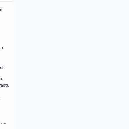
ür
an
ch.
n.
Pasta
r
s –