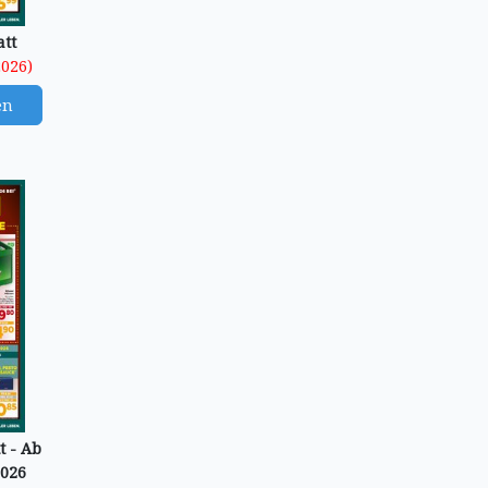
att
2026)
en
t - Ab
2026