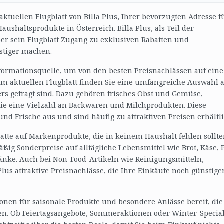
ktuellen Flugblatt von Billa Plus, Ihrer bevorzugten Adresse f
ushaltsprodukte in Österreich. Billa Plus, als Teil der
er sein Flugblatt Zugang zu exklusiven Rabatten und
stiger machen.
 Informationsquelle, um von den besten Preisnachlässen auf eine
. Im aktuellen Flugblatt finden Sie eine umfangreiche Auswahl 
ders gefragt sind. Dazu gehören frisches Obst und Gemüse,
ie eine Vielzahl an Backwaren und Milchprodukten. Diese
nd Frische aus und sind häufig zu attraktiven Preisen erhältli
tte auf Markenprodukte, die in keinem Haushalt fehlen sollte
äßig Sonderpreise auf alltägliche Lebensmittel wie Brot, Käse, 
ränke. Auch bei Non-Food-Artikeln wie Reinigungsmitteln,
lus attraktive Preisnachlässe, die Ihre Einkäufe noch günstige
ionen für saisonale Produkte und besondere Anlässe bereit, die
den. Ob Feiertagsangebote, Sommeraktionen oder Winter-Special