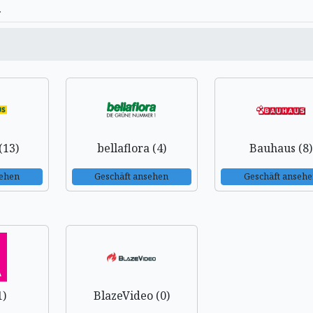
(13)
bellaflora (4)
Bauhaus (8)
sehen
Geschäft ansehen
Geschäft anseh
1)
BlazeVideo (0)