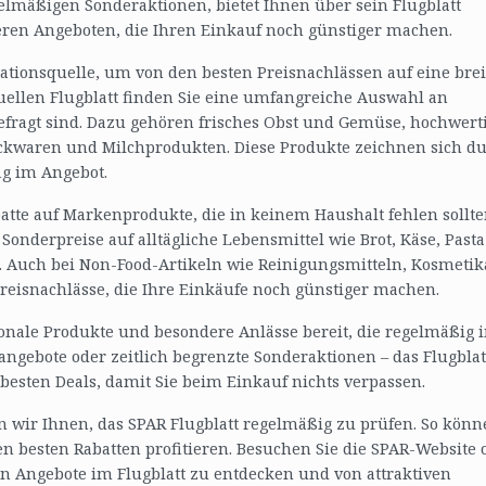
gelmäßigen Sonderaktionen, bietet Ihnen über sein Flugblatt
ren Angeboten, die Ihren Einkauf noch günstiger machen.
mationsquelle, um von den besten Preisnachlässen auf eine brei
tuellen Flugblatt finden Sie eine umfangreiche Auswahl an
gefragt sind. Dazu gehören frisches Obst und Gemüse, hochwert
Backwaren und Milchprodukten. Diese Produkte zeichnen sich d
ig im Angebot.
tte auf Markenprodukte, die in keinem Haushalt fehlen sollte
Sonderpreise auf alltägliche Lebensmittel wie Brot, Käse, Past
e. Auch bei Non-Food-Artikeln wie Reinigungsmitteln, Kosmetik
reisnachlässe, die Ihre Einkäufe noch günstiger machen.
sonale Produkte und besondere Anlässe bereit, die regelmäßig 
sangebote oder zeitlich begrenzte Sonderaktionen – das Flugblat
 besten Deals, damit Sie beim Einkauf nichts verpassen.
 wir Ihnen, das SPAR Flugblatt regelmäßig zu prüfen. So könn
n besten Rabatten profitieren. Besuchen Sie die SPAR-Website 
n Angebote im Flugblatt zu entdecken und von attraktiven