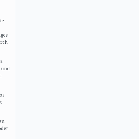
te
iges
urch
n.
a und
a
im
t
en
oder