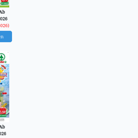
 Ab
2026
2026)
en
 Ab
026