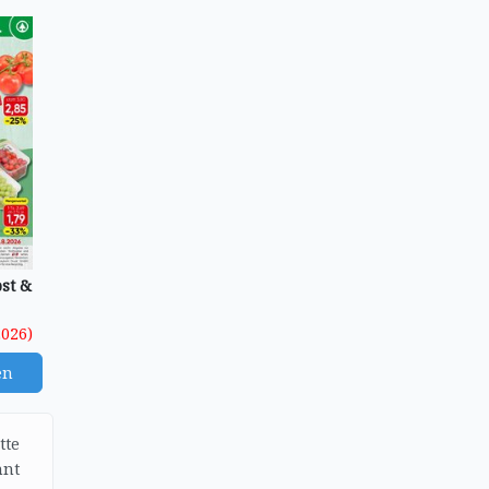
bst &
2026)
en
tte
nnt