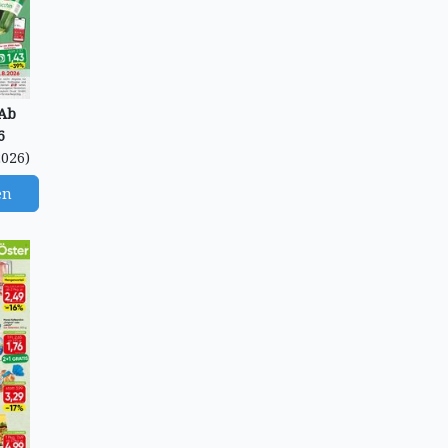
 Ab
6
2026)
en