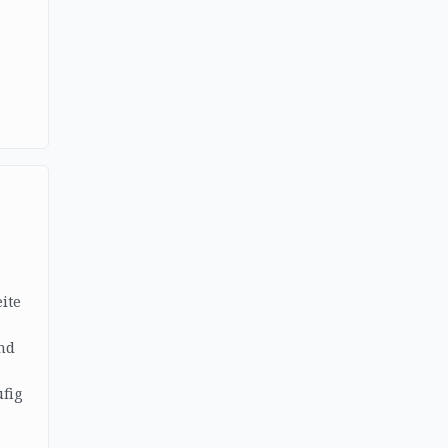
ite
nd
fig