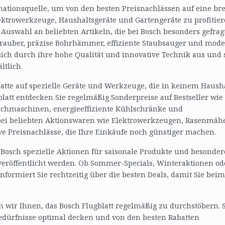
rmationsquelle, um von den besten Preisnachlässen auf eine bre
ektrowerkzeuge, Haushaltsgeräte und Gartengeräte zu profitier
 Auswahl an beliebten Artikeln, die bei Bosch besonders gefrag
hrauber, präzise Bohrhämmer, effiziente Staubsauger und mod
ich durch ihre hohe Qualität und innovative Technik aus und 
ltlich.
tte auf spezielle Geräte und Werkzeuge, die in keinem Haush
blatt entdecken Sie regelmäßig Sonderpreise auf Bestseller wie
schmaschinen, energieeffiziente Kühlschränke und
ei beliebten Aktionswaren wie Elektrowerkzeugen, Rasenmäh
ve Preisnachlässe, die Ihre Einkäufe noch günstiger machen.
 Bosch spezielle Aktionen für saisonale Produkte und besonder
 veröffentlicht werden. Ob Sommer-Specials, Winteraktionen od
informiert Sie rechtzeitig über die besten Deals, damit Sie beim
wir Ihnen, das Bosch Flugblatt regelmäßig zu durchstöbern. 
dürfnisse optimal decken und von den besten Rabatten