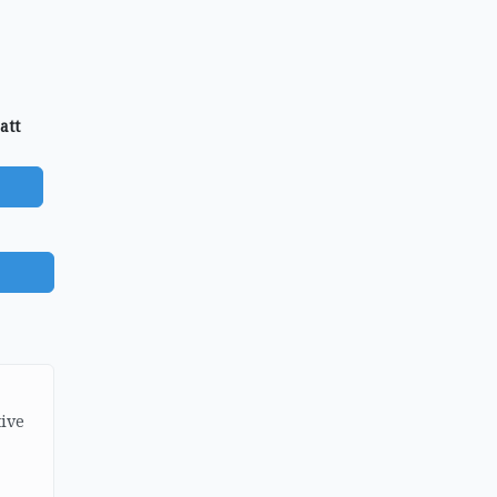
att
)
ive