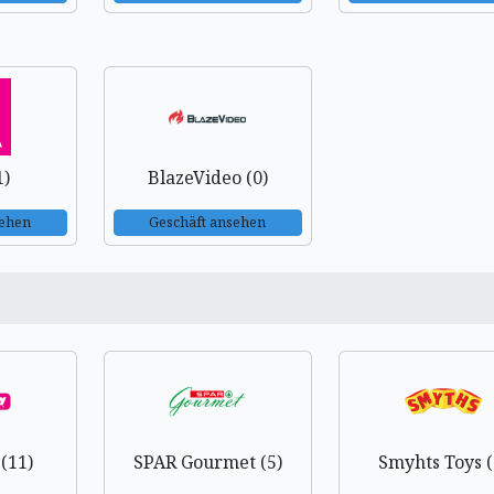
1)
BlazeVideo (0)
sehen
Geschäft ansehen
 (11)
SPAR Gourmet (5)
Smyhts Toys (