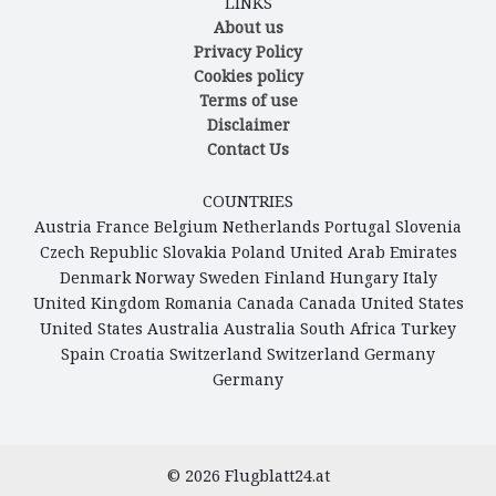
LINKS
About us
Privacy Policy
Cookies policy
Terms of use
Disclaimer
Contact Us
COUNTRIES
Austria
France
Belgium
Netherlands
Portugal
Slovenia
Czech Republic
Slovakia
Poland
United Arab Emirates
Denmark
Norway
Sweden
Finland
Hungary
Italy
United Kingdom
Romania
Canada
Canada
United States
United States
Australia
Australia
South Africa
Turkey
Spain
Croatia
Switzerland
Switzerland
Germany
Germany
© 2026
Flugblatt24.at